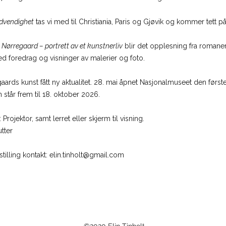
ødvendighet
tas vi med til Christiania, Paris og Gjøvik og kommer tett på
 Nørregaard – portrett av et kunstnerliv
blir det opplesning fra roman
 foredrag og visninger av malerier og foto.
egaards kunst fått ny aktualitet. 28. mai åpnet Nasjonalmuseet den førs
 står frem til 18. oktober 2026.
:
Projektor, samt lerret eller skjerm til visning.
tter
tilling kontakt:
elin.tinholt@gmail.com