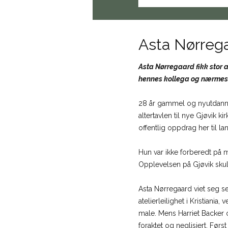
Asta Nørrega
Asta Nørregaard fikk stor a
hennes kollega og nærmest
28 år gammel og nyutdanne
altertavlen til nye Gjøvik ki
offentlig oppdrag her til la
Hun var ikke forberedt på m
Opplevelsen på Gjøvik skul
Asta Nørregaard viet seg se
atelierleilighet i Kristian
male. Mens Harriet Backer 
foraktet og neglisjert. Førs