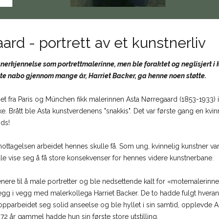
ard - portrett av et kunstnerliv
nerkjennelse som portrettmalerinne, men ble foraktet og neglisjert i 
e nabo gjennom mange år, Harriet Backer, ga henne noen støtte.
t fra Paris og München fikk malerinnen Asta Nørregaard (1853-1933) 
rke. Brått ble Asta kunstverdenens "snakkis". Det var første gang en kvinn
nds!
ottagelsen arbeidet hennes skulle få. Som ung, kvinnelig kunstner var 
le vise seg å få store konsekvenser for hennes videre kunstnerbane.
nere til å male portretter og ble nedsettende kalt for «motemalerinne».
ia, vegg i vegg med malerkollega Harriet Backer. De to hadde fulgt hver
opparbeidet seg solid anseelse og ble hyllet i sin samtid, opplevde A
t 72 år gammel hadde hun sin første store utstilling.