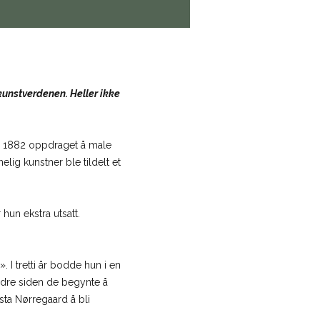
kunstverdenen. Heller ikke
i 1882 oppdraget å male
elig kunstner ble tildelt et
hun ekstra utsatt.
 I tretti år bodde hun i en
andre siden de begynte å
sta Nørregaard å bli