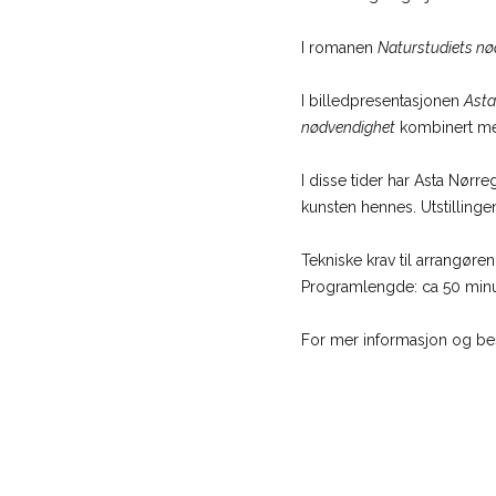
I romanen
Naturstudiets n
I billedpresentasjonen
Asta
nødvendighet
kombinert med
I disse tider har Asta Nørr
kunsten hennes. Utstillingen
Tekniske krav til arrangøren
Programlengde: ca 50 minu
For mer informasjon og bes