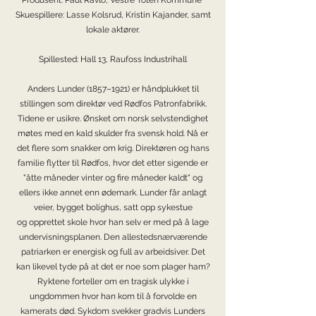
Produsent: Paul Ravlo, Vestre Toten Kommune
Skuespillere: Lasse Kolsrud, Kristin Kajander, samt
lokale aktører.
Spillested: Hall 13, Raufoss Industrihall
Anders Lunder (1857–1921) er håndplukket til
stillingen som direktør ved Rødfos Patronfabrikk.
Tidene er usikre. Ønsket om norsk selvstendighet
møtes med en kald skulder fra svensk hold. Nå er
det flere som snakker om krig. Direktøren og hans
familie flytter til Rødfos, hvor det etter sigende er
"åtte måneder vinter og fire måneder kaldt" og
ellers ikke annet enn ødemark. Lunder får anlagt
veier, bygget bolighus, satt opp sykestue
og opprettet skole hvor han selv er med på å lage
undervisningsplanen. Den allestedsnærværende
patriarken er energisk og full av arbeidsiver. Det
kan likevel tyde på at det er noe som plager ham?
Ryktene forteller om en tragisk ulykke i
ungdommen hvor han kom til å forvolde en
kamerats død. Sykdom svekker gradvis Lunders